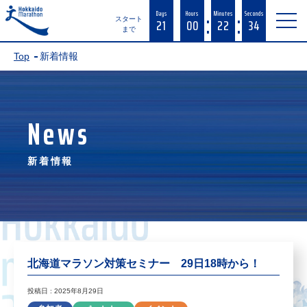
:
:
Days
Hours
Minutes
Seconds
21
00
22
34
スタート
まで
Top
新着情報
News
新着情報
北海道マラソン対策セミナー 29日18時から！
投稿日 : 2025年8月29日