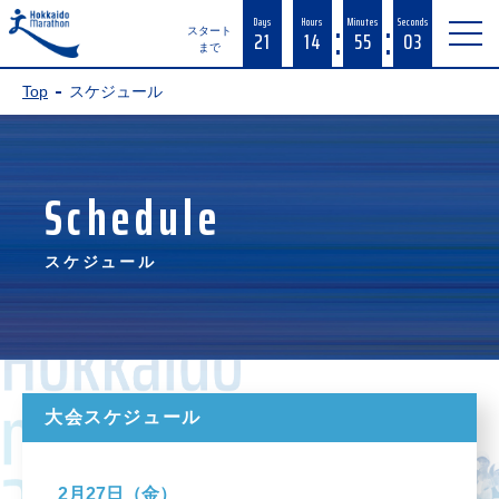
:
:
Days
Hours
Minutes
Seconds
21
14
55
03
スタート
まで
Top
スケジュール
Schedule
スケジュール
大会スケジュール
2月27日（金）