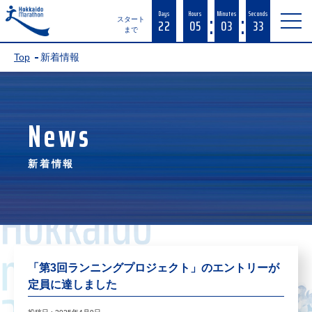
:
:
Days
Hours
Minutes
Seconds
22
05
03
33
スタート
まで
Top
新着情報
News
新着情報
「第3回ランニングプロジェクト」のエントリーが
定員に達しました