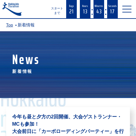
:
:
Days
Hours
Minutes
Seconds
21
13
43
17
スタート
まで
Top
新着情報
News
新着情報
今年も昼と夕方の2回開催、大会ゲストランナー・
MCも参加！
大会前日に「カーボローディングパーティー」を行