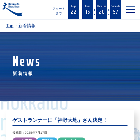
:
:
Days
Hours
Minutes
Seconds
22
15
20
57
スタート
まで
Top
新着情報
News
新着情報
ゲストランナーに「神野大地」さん決定！
投稿日 : 2025年7月17日