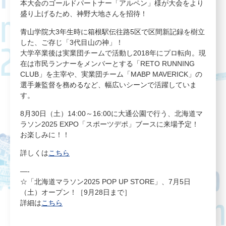
本大会のゴールドパートナー「アルペン」様が大会をより
盛り上げるため、神野大地さんを招待！
青山学院大3年生時に箱根駅伝往路5区で区間新記録を樹立
した、ご存じ「3代目山の神」！
大学卒業後は実業団チームで活動し2018年にプロ転向。現
在は市民ランナーをメンバーとする「RETO RUNNING
CLUB」を主宰や、実業団チーム「MABP MAVERICK」の
選手兼監督を務めるなど、幅広いシーンで活躍していま
す。
8月30日（土）14:00～16:00に大通公園で行う、北海道マ
ラソン2025 EXPO「スポーツデポ」ブースに来場予定！
お楽しみに！！
詳しくは
こちら
—-
☆「北海道マラソン2025 POP UP STORE」、7月5日
（土）オープン！［9月28日まで］
詳細は
こちら