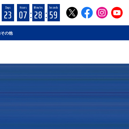
Days
Hours
Minutes
Seconds
:
:
23
07
28
58
録
その他