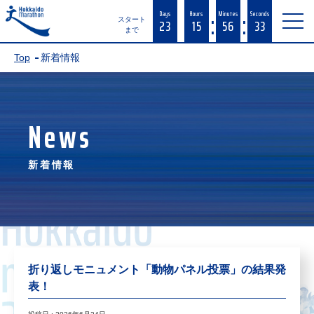
:
:
Days
Hours
Minutes
Seconds
23
15
56
33
スタート
まで
Top
新着情報
News
新着情報
折り返しモニュメント「動物パネル投票」の結果発
表！