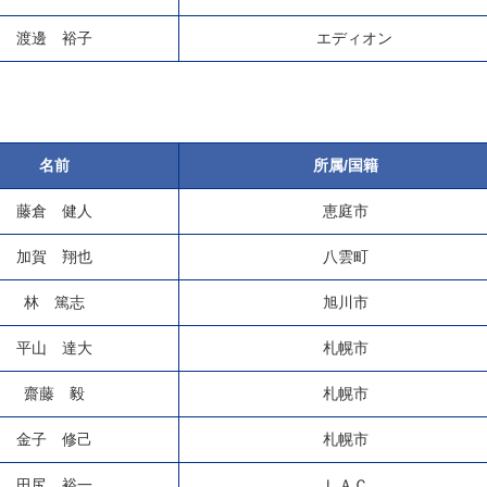
渡邊 裕子
エディオン
名前
所属/国籍
藤倉 健人
恵庭市
加賀 翔也
八雲町
林 篤志
旭川市
平山 達大
札幌市
齋藤 毅
札幌市
金子 修己
札幌市
田尻 裕一
ＬＡＣ