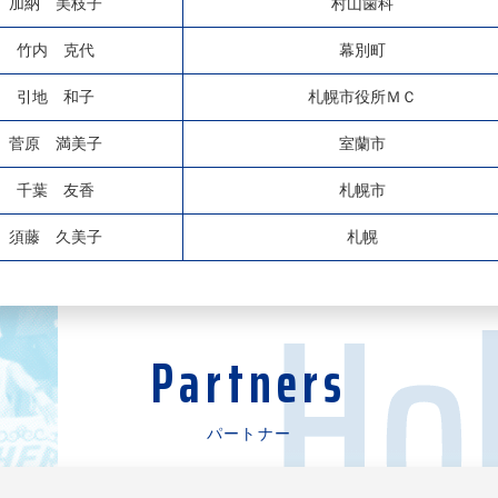
加納 美枝子
村山歯科
竹内 克代
幕別町
引地 和子
札幌市役所ＭＣ
菅原 満美子
室蘭市
千葉 友香
札幌市
須藤 久美子
札幌
Partners
パートナー