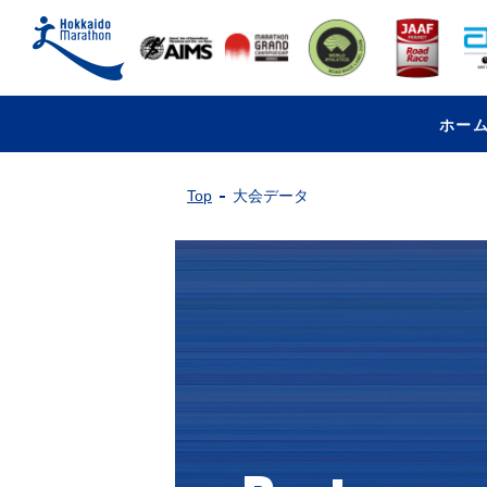
ホー
Top
大会データ