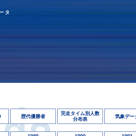
ータ
完走タイム別人数
0
歴代優勝者
気象デー
分布表