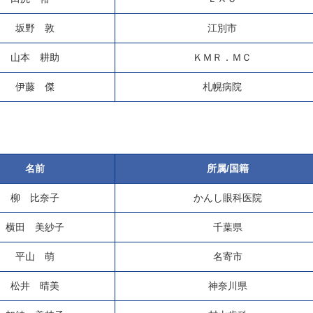
坂野 敦
江別市
山本 耕助
ＫＭＲ．ＭＣ
伊藤 傑
札幌病院
名前
所属/国籍
柳 比奈子
かんし眼科医院
横田 美紗子
千葉県
平山 萌
名寄市
松井 晴美
神奈川県