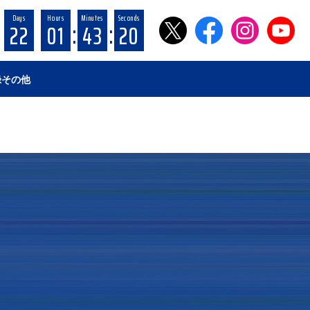
Days
Hours
Minutes
Seconds
:
:
22
01
43
19
録
その他