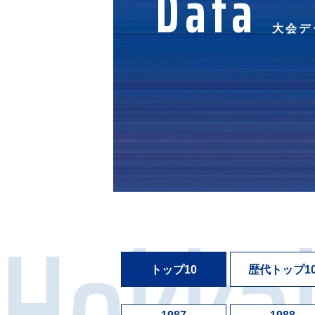
Data
大会デ
トップ10
歴代トップ1