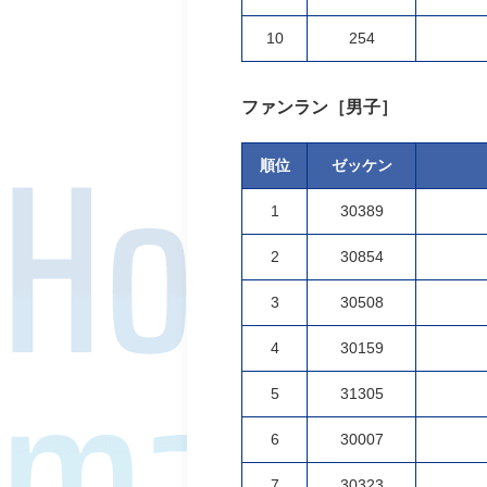
10
254
ファンラン［男子］
順位
ゼッケン
1
30389
2
30854
3
30508
4
30159
5
31305
6
30007
7
30323