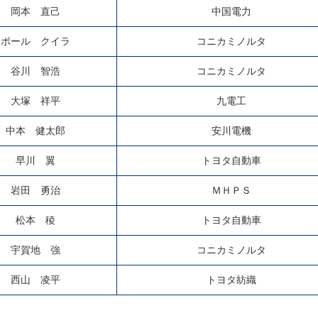
岡本 直己
中国電力
ポール クイラ
コニカミノルタ
谷川 智浩
コニカミノルタ
大塚 祥平
九電工
中本 健太郎
安川電機
早川 翼
トヨタ自動車
岩田 勇治
ＭＨＰＳ
松本 稜
トヨタ自動車
宇賀地 強
コニカミノルタ
西山 凌平
トヨタ紡織