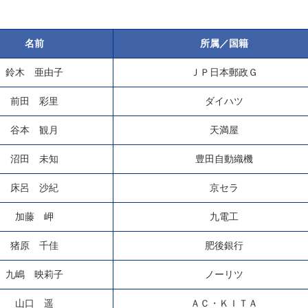
名前
所属／国籍
鈴木 亜由子
ＪＰ日本郵政Ｇ
前田 彩里
ダイハツ
谷本 観月
天満屋
沼田 未知
豊田自動織機
床呂 沙紀
京セラ
加藤 岬
九電工
猪原 千佳
肥後銀行
九嶋 映莉子
ノーリツ
山口 遥
ＡＣ・ＫＩＴＡ